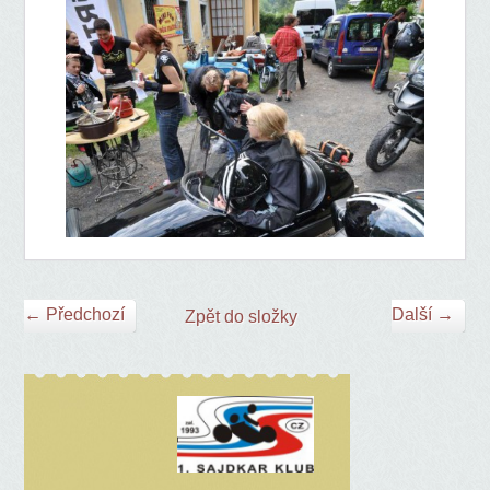
← Předchozí
Další →
Zpět do složky