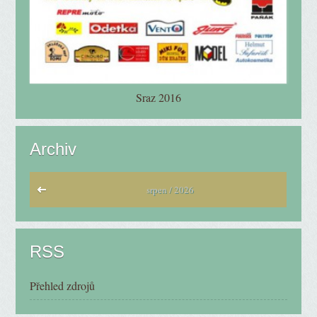
Sraz 2016
Archiv
srpen / 2026
RSS
Přehled zdrojů