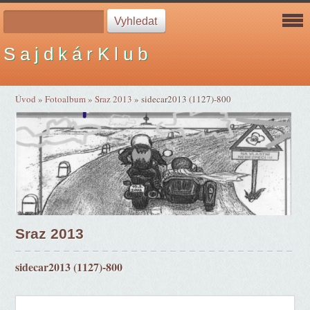
S a j d k á r K l u b
Úvod
»
Fotoalbum
»
Sraz 2013
»
sidecar2013 (1127)-800
Sraz 2013
sidecar2013 (1127)-800