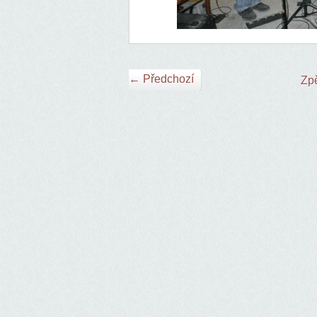
← Předchozí
Zpě