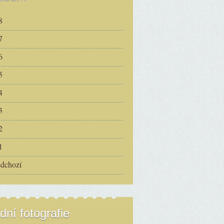
8
7
6
5
4
3
2
1
edchozí
dní fotografie