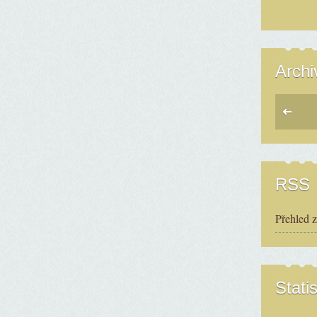
Archi
RSS
Přehled 
Statis