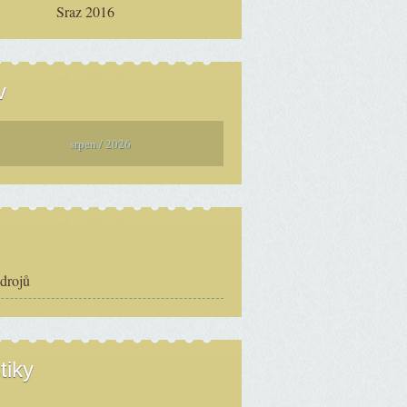
Sraz 2016
v
srpen / 2026
zdrojů
tiky