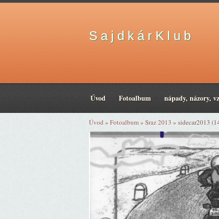
S a j d k á r K l u b
Úvod
Fotoalbum
nápady, názory, v
Úvod
»
Fotoalbum
»
Sraz 2013
»
sidecar2013 (1