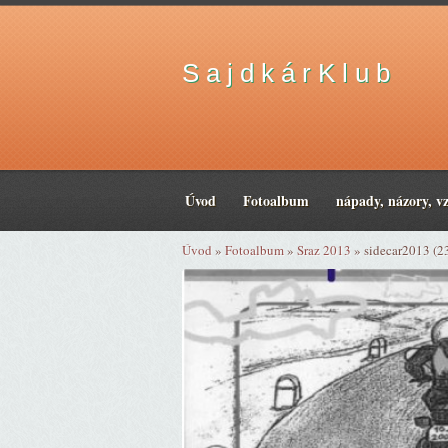
S a j d k á r K l u b
Úvod
Fotoalbum
nápady, názory, v
Úvod
»
Fotoalbum
»
Sraz 2013
»
sidecar2013 (2