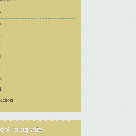
8
7
6
5
4
3
2
1
edchozí
dní fotografie