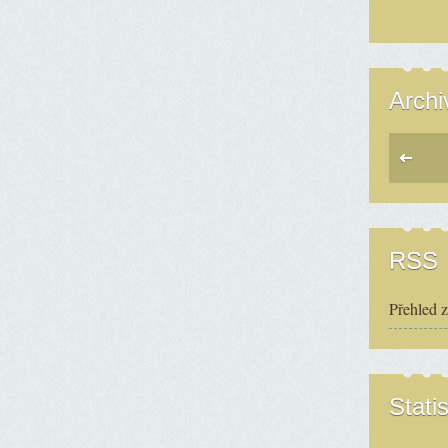
Archi
RSS
Přehled 
Statis