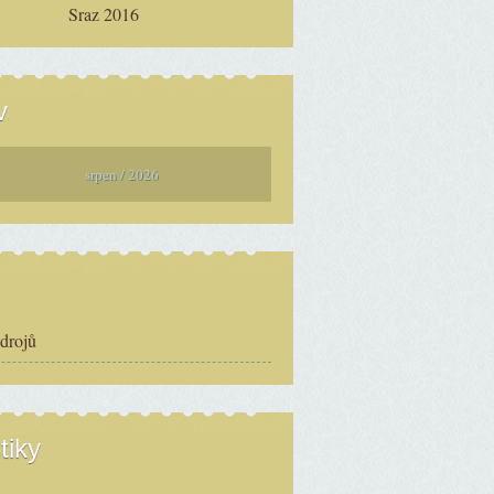
Sraz 2016
v
srpen / 2026
zdrojů
tiky