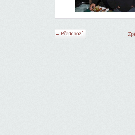
← Předchozí
Zpě