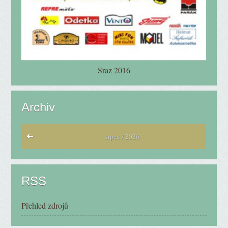
Sraz 2016
Archiv
srpen / 2026
RSS
Přehled zdrojů