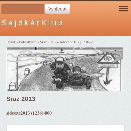
S a j d k á r K l u b
Úvod
»
Fotoalbum
»
Sraz 2013
»
sidecar2013 (1236)-800
Sraz 2013
sidecar2013 (1236)-800