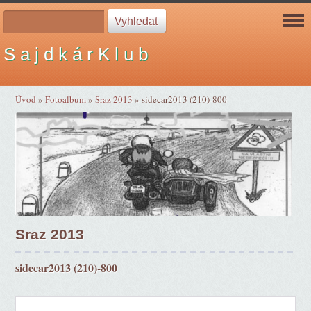
S a j d k á r K l u b
Úvod
»
Fotoalbum
»
Sraz 2013
»
sidecar2013 (210)-800
Sraz 2013
sidecar2013 (210)-800