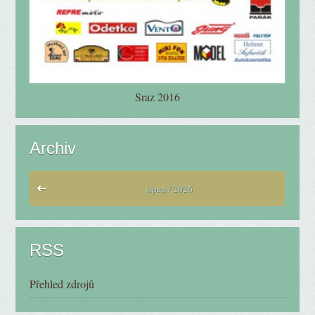
Sraz 2016
Archiv
srpen / 2026
RSS
Přehled zdrojů