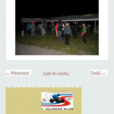
← Předchozí
Další →
Zpět do složky