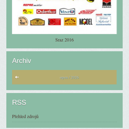
Sraz 2016
Archiv
srpen / 2026
RSS
Přehled zdrojů