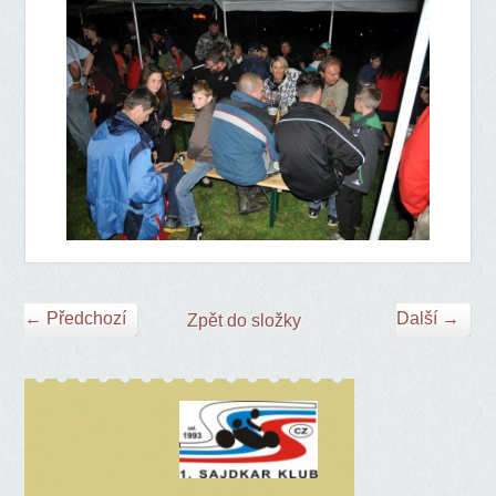
← Předchozí
Další →
Zpět do složky