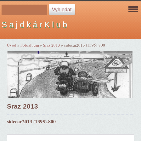
S a j d k á r K l u b
Úvod
»
Fotoalbum
»
Sraz 2013
»
sidecar2013 (1395)-800
Sraz 2013
sidecar2013 (1395)-800