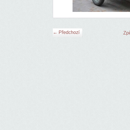
← Předchozí
Zpě