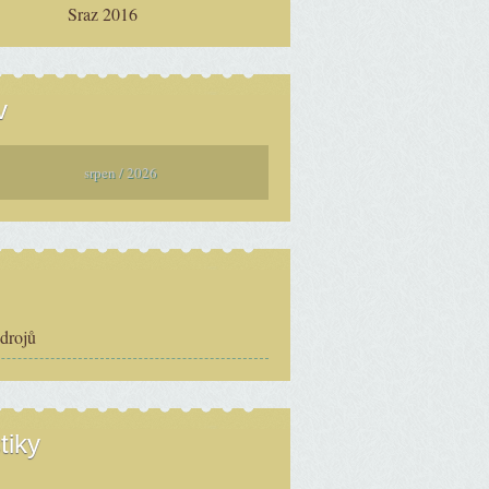
Sraz 2016
v
srpen / 2026
zdrojů
tiky