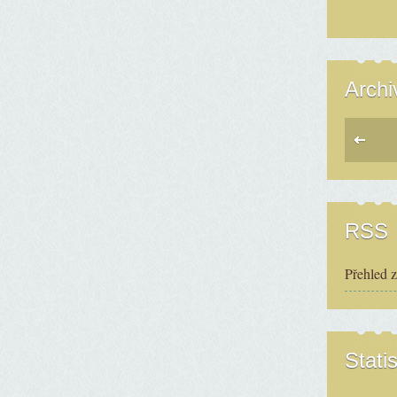
Archi
RSS
Přehled 
Statis