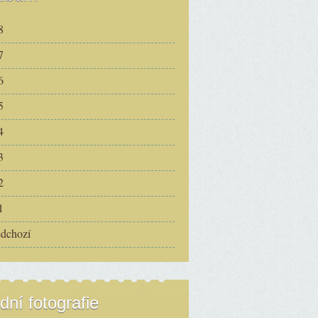
8
7
6
5
4
3
2
1
edchozí
dní fotografie