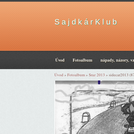
S a j d k á r K l u b
Úvod
Fotoalbum
nápady, názory, v
Úvod
»
Fotoalbum
»
Sraz 2013
»
sidecar2013 (8