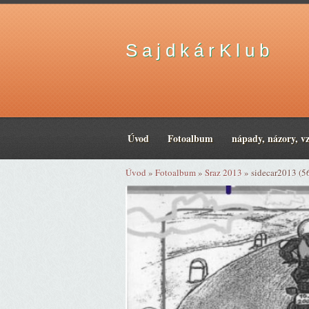
S a j d k á r K l u b
Úvod
Fotoalbum
nápady, názory, v
Úvod
»
Fotoalbum
»
Sraz 2013
»
sidecar2013 (5