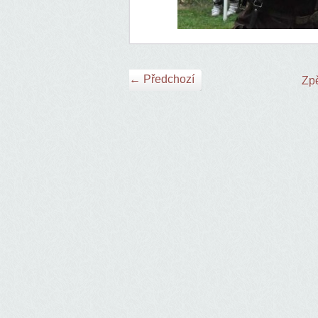
← Předchozí
Zpě