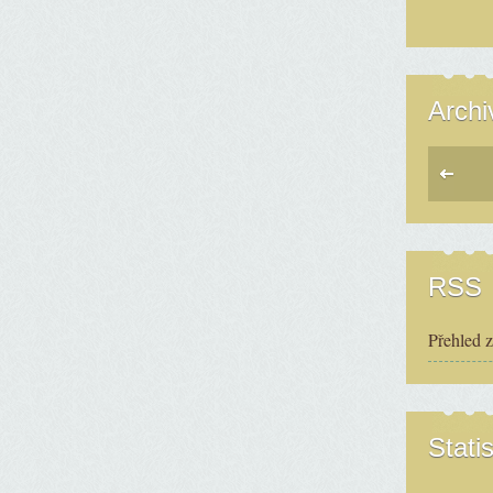
Archi
RSS
Přehled 
Statis