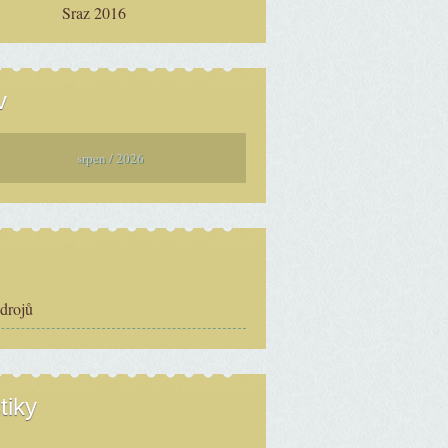
Sraz 2016
v
srpen / 2026
zdrojů
tiky