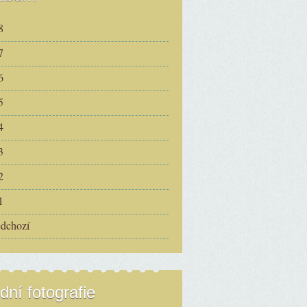
8
7
6
5
4
3
2
1
edchozí
dní fotografie