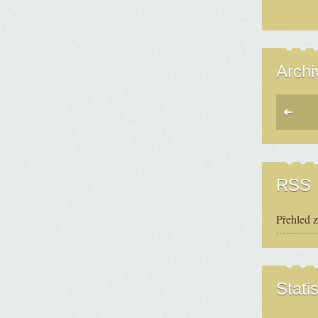
Archi
RSS
Přehled 
Statis