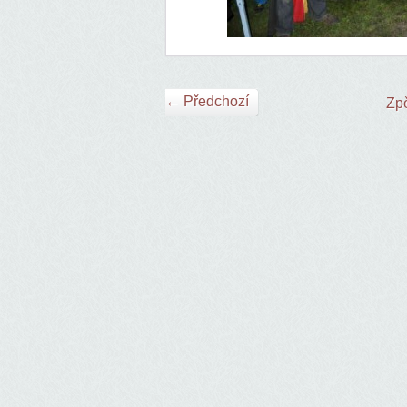
← Předchozí
Zpě