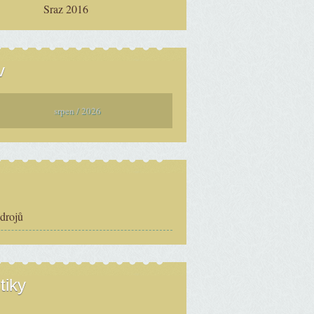
Sraz 2016
v
srpen / 2026
zdrojů
tiky