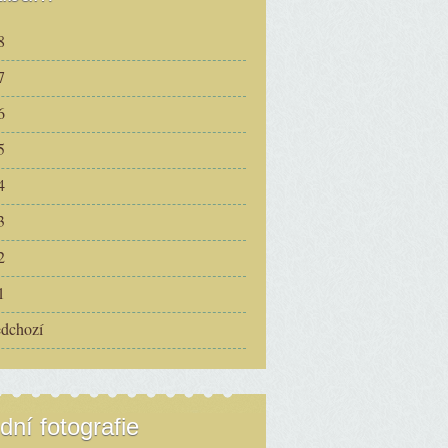
8
7
6
5
4
3
2
1
edchozí
dní fotografie