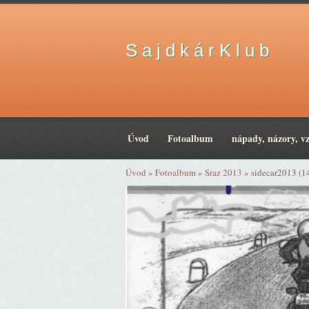
S a j d k á r K l u b
Úvod
Fotoalbum
nápady, názory, v
Úvod
»
Fotoalbum
»
Sraz 2013
»
sidecar2013 (1