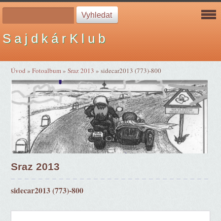
S a j d k á r K l u b
Úvod
»
Fotoalbum
»
Sraz 2013
»
sidecar2013 (773)-800
Sraz 2013
sidecar2013 (773)-800