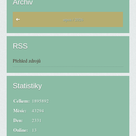
Archiv
srpen / 2026
RSS
Přehled zdrojů
Statistiky
Celkem:
1895892
Měsíc:
43294
Den:
2331
Online:
13