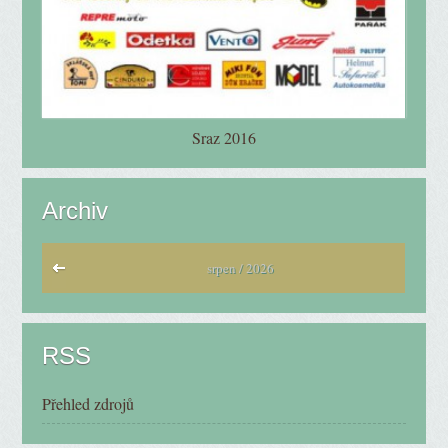
Sraz 2016
Archiv
srpen / 2026
RSS
Přehled zdrojů