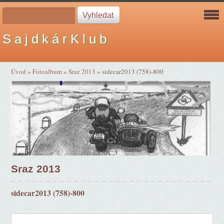
S a j d k á r K l u b
Úvod
»
Fotoalbum
»
Sraz 2013
»
sidecar2013 (758)-800
Sraz 2013
sidecar2013 (758)-800