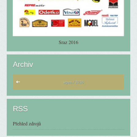
Sraz 2016
Archiv
srpen / 2026
RSS
Přehled zdrojů