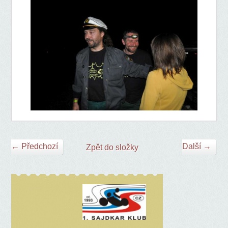
← Předchozí
Další →
Zpět do složky