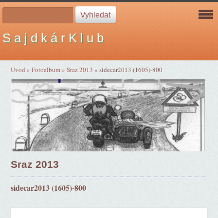
S a j d k á r K l u b
Úvod
»
Fotoalbum
»
Sraz 2013
»
sidecar2013 (1605)-800
Sraz 2013
sidecar2013 (1605)-800