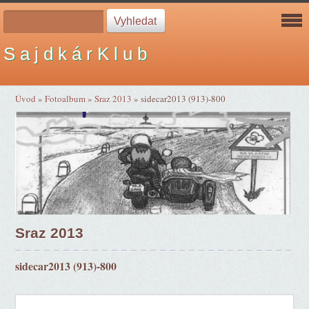
S a j d k á r K l u b
Úvod
»
Fotoalbum
»
Sraz 2013
»
sidecar2013 (913)-800
Sraz 2013
sidecar2013 (913)-800