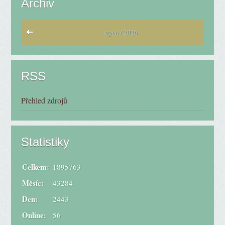
Archiv
srpen / 2026
RSS
Přehled zdrojů
Statistiky
Celkem:
1895763
Měsíc:
43284
Den:
2443
Online:
56