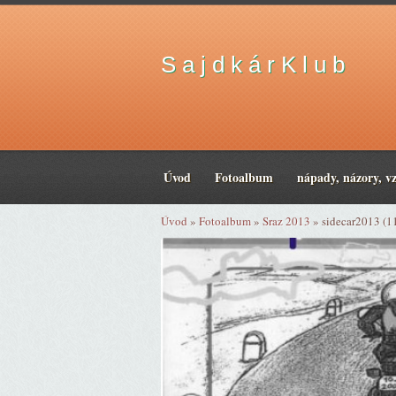
S a j d k á r K l u b
Úvod
Fotoalbum
nápady, názory, v
Úvod
»
Fotoalbum
»
Sraz 2013
»
sidecar2013 (1