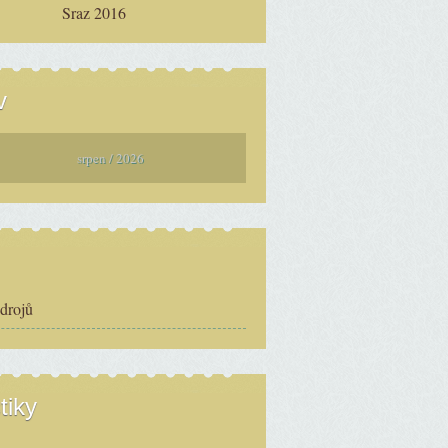
Sraz 2016
v
srpen / 2026
zdrojů
tiky