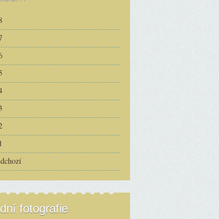
8
7
6
5
4
3
2
1
edchozí
dní fotografie