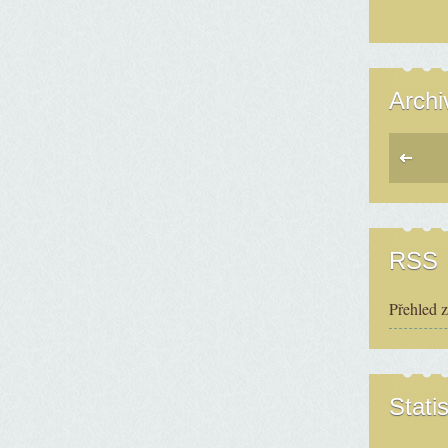
Archi
RSS
Přehled 
Statis