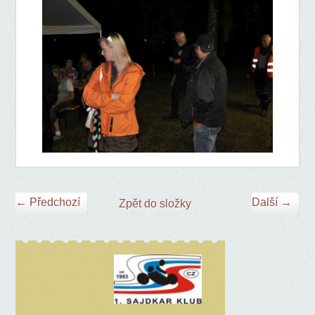
← Předchozí
Další →
Zpět do složky