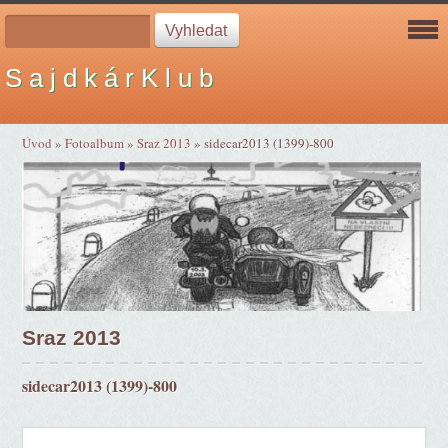
S a j d k á r K l u b
Úvod
»
Fotoalbum
»
Sraz 2013
»
sidecar2013 (1399)-800
Sraz 2013
sidecar2013 (1399)-800