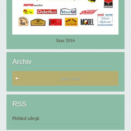
Sraz 2016
Archiv
srpen / 2026
RSS
Přehled zdrojů