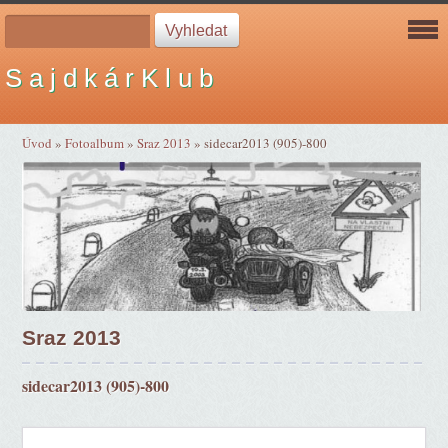
S a j d k á r K l u b
Úvod
»
Fotoalbum
»
Sraz 2013
»
sidecar2013 (905)-800
Sraz 2013
sidecar2013 (905)-800