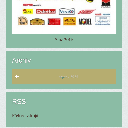
Sraz 2016
Archiv
srpen / 2026
RSS
Přehled zdrojů