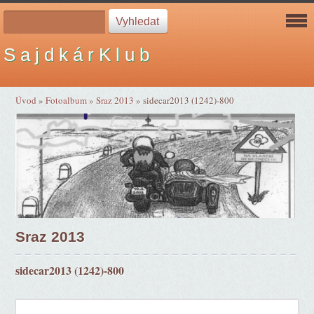
S a j d k á r K l u b
Úvod
»
Fotoalbum
»
Sraz 2013
»
sidecar2013 (1242)-800
Sraz 2013
sidecar2013 (1242)-800