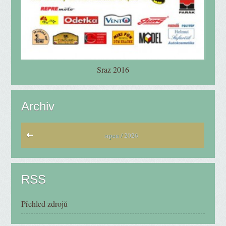
Sraz 2016
Archiv
srpen / 2026
RSS
Přehled zdrojů