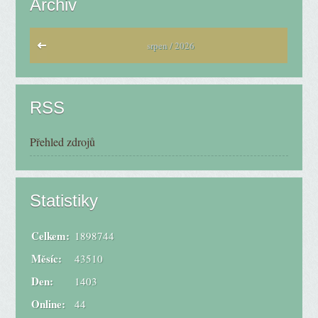
Archiv
srpen / 2026
RSS
Přehled zdrojů
Statistiky
Celkem:
1898744
Měsíc:
43510
Den:
1403
Online:
44