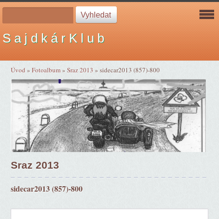
S a j d k á r K l u b
Úvod
»
Fotoalbum
»
Sraz 2013
»
sidecar2013 (857)-800
Sraz 2013
sidecar2013 (857)-800