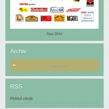
Sraz 2016
Archiv
srpen / 2026
RSS
Přehled zdrojů