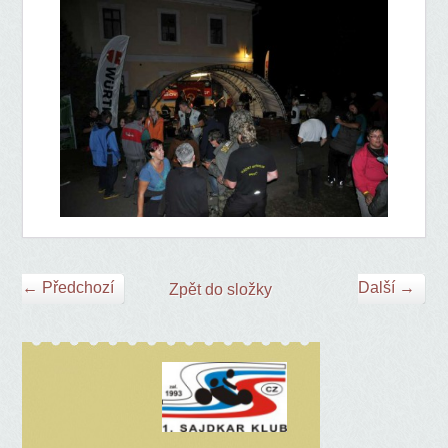
← Předchozí
Další →
Zpět do složky