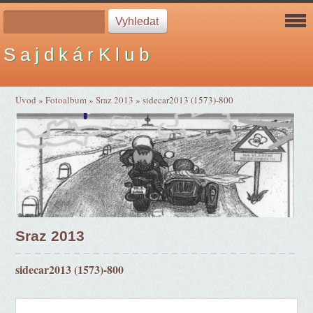
S a j d k á r K l u b
Úvod
»
Fotoalbum
»
Sraz 2013
»
sidecar2013 (1573)-800
Sraz 2013
sidecar2013 (1573)-800