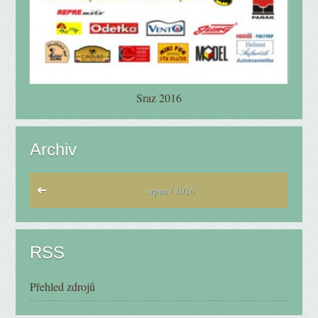
Sraz 2016
Archiv
srpen / 2026
RSS
Přehled zdrojů