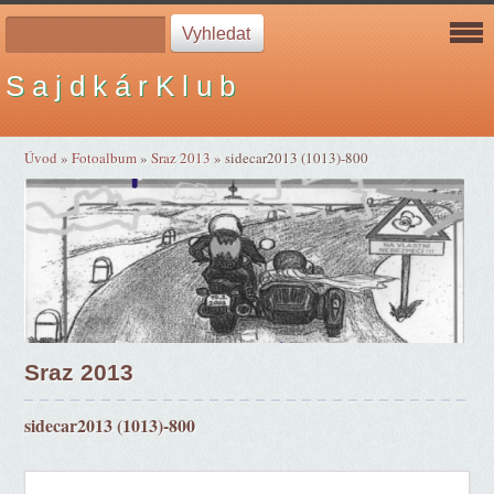
S a j d k á r K l u b
Úvod
»
Fotoalbum
»
Sraz 2013
»
sidecar2013 (1013)-800
Sraz 2013
sidecar2013 (1013)-800