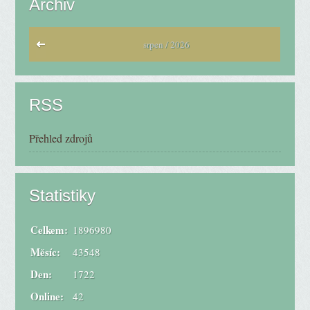
Archiv
srpen / 2026
RSS
Přehled zdrojů
Statistiky
Celkem:
1896980
Měsíc:
43548
Den:
1722
Online:
42