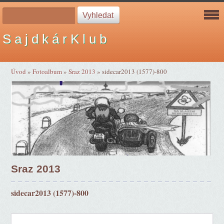
S a j d k á r K l u b
Úvod
»
Fotoalbum
»
Sraz 2013
»
sidecar2013 (1577)-800
Sraz 2013
sidecar2013 (1577)-800