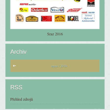
Sraz 2016
Archiv
srpen / 2026
RSS
Přehled zdrojů