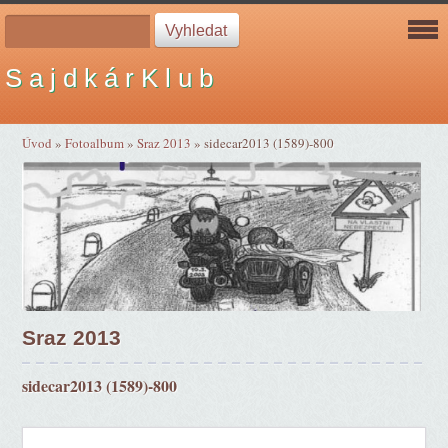
S a j d k á r K l u b
Úvod
»
Fotoalbum
»
Sraz 2013
»
sidecar2013 (1589)-800
Sraz 2013
sidecar2013 (1589)-800