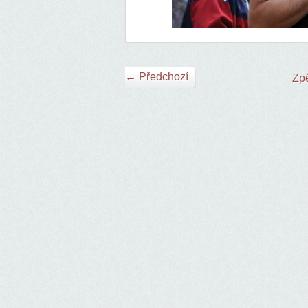
← Předchozí
Zpě