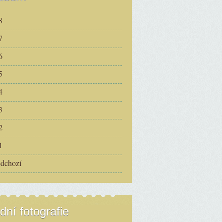
8
7
6
5
4
3
2
1
edchozí
dní fotografie