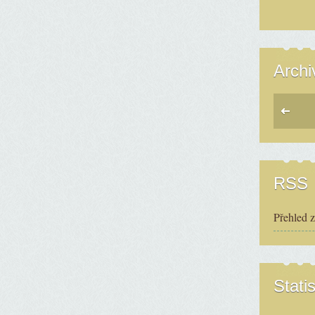
Archi
RSS
Přehled 
Statis