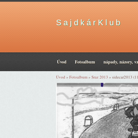
S a j d k á r K l u b
Úvod
Fotoalbum
nápady, názory, v
Úvod
»
Fotoalbum
»
Sraz 2013
»
sidecar2013 (1