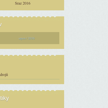
Sraz 2016
v
srpen / 2026
zdrojů
tiky