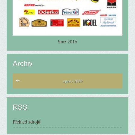
Sraz 2016
Archiv
srpen / 2026
RSS
Přehled zdrojů