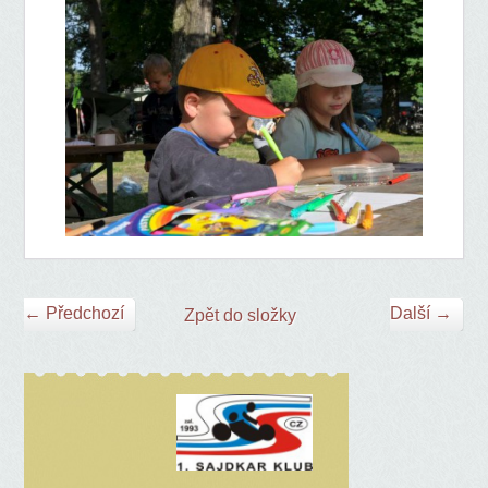
← Předchozí
Další →
Zpět do složky