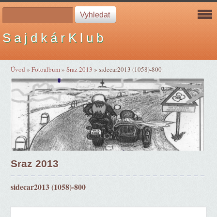
S a j d k á r K l u b
Úvod
»
Fotoalbum
»
Sraz 2013
»
sidecar2013 (1058)-800
Sraz 2013
sidecar2013 (1058)-800