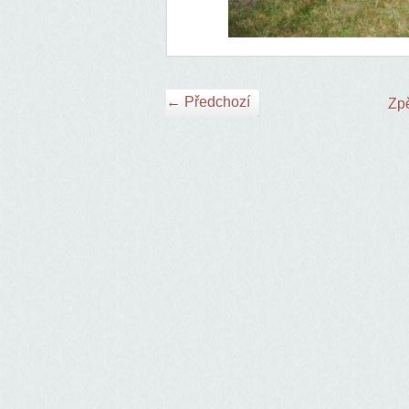
← Předchozí
Zpě