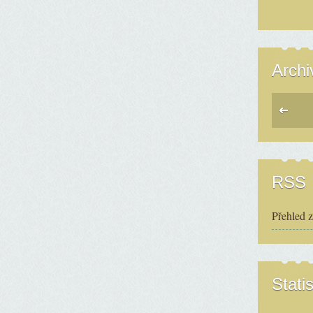
Archi
RSS
Přehled 
Statis