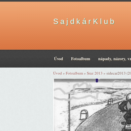
S a j d k á r K l u b
Úvod
Fotoalbum
nápady, názory, v
Úvod
»
Fotoalbum
»
Sraz 2013
»
sidecar2013 (2