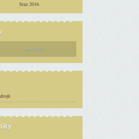
Sraz 2016
v
srpen / 2026
zdrojů
tiky