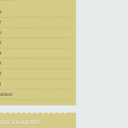
8
7
6
5
4
3
2
1
edchozí
dní fotografie