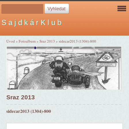
S a j d k á r K l u b
Úvod
»
Fotoalbum
»
Sraz 2013
»
sidecar2013 (1304)-800
Sraz 2013
sidecar2013 (1304)-800