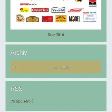
Sraz 2016
Archiv
srpen / 2026
RSS
Přehled zdrojů