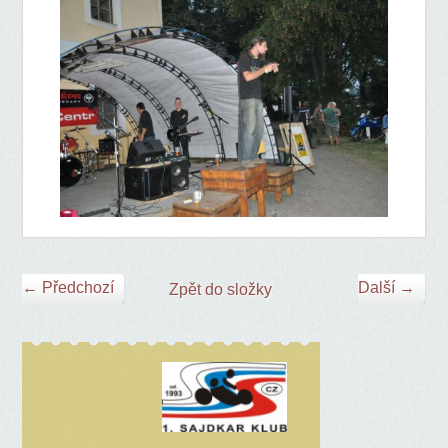
← Předchozí
Další →
Zpět do složky