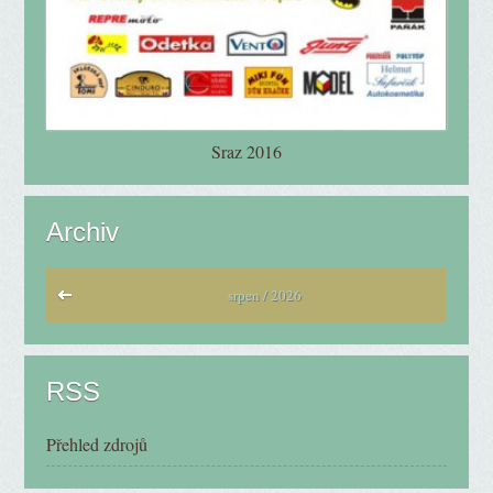
Sraz 2016
Archiv
srpen / 2026
RSS
Přehled zdrojů