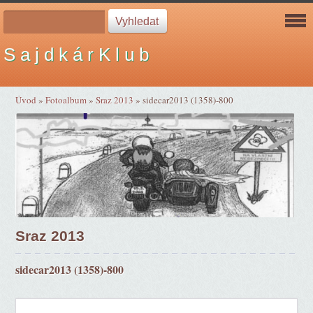
S a j d k á r K l u b
Úvod
»
Fotoalbum
»
Sraz 2013
»
sidecar2013 (1358)-800
Sraz 2013
sidecar2013 (1358)-800