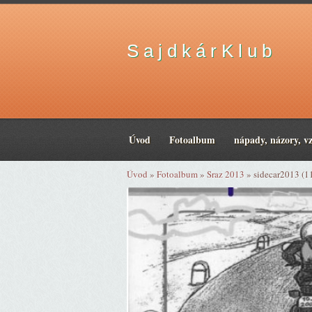
S a j d k á r K l u b
Úvod
Fotoalbum
nápady, názory, v
Úvod
»
Fotoalbum
»
Sraz 2013
»
sidecar2013 (1