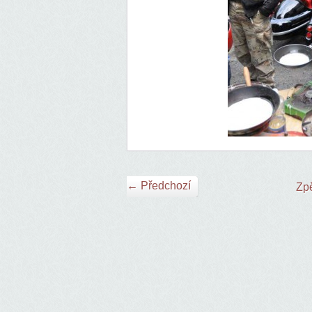
← Předchozí
Zpě