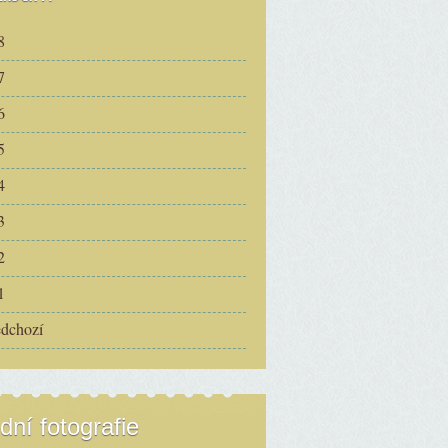
8
7
6
5
4
3
2
1
edchozí
dní fotografie