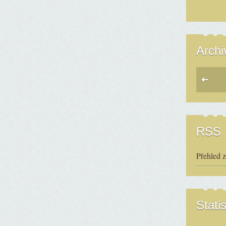
Archi
RSS
Přehled 
Statis