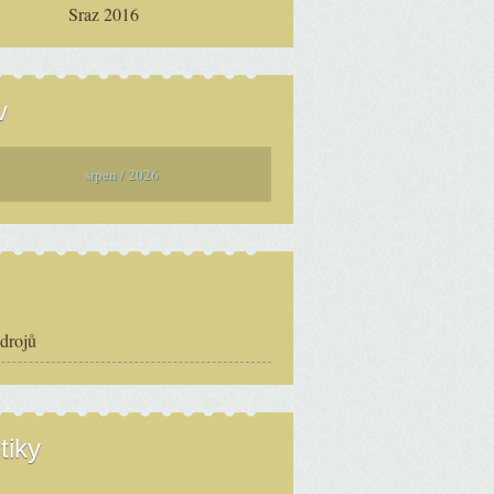
Sraz 2016
v
srpen / 2026
zdrojů
tiky