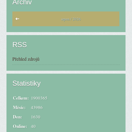
Archiv
srpen / 2026
RSS
Přehled zdrojů
Statistiky
Celkem:
1900365
Měsíc:
43986
Den:
1630
Online:
40