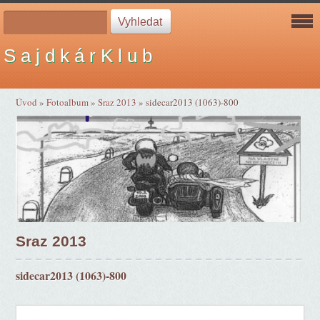
S a j d k á r K l u b
Úvod
»
Fotoalbum
»
Sraz 2013
»
sidecar2013 (1063)-800
Sraz 2013
sidecar2013 (1063)-800