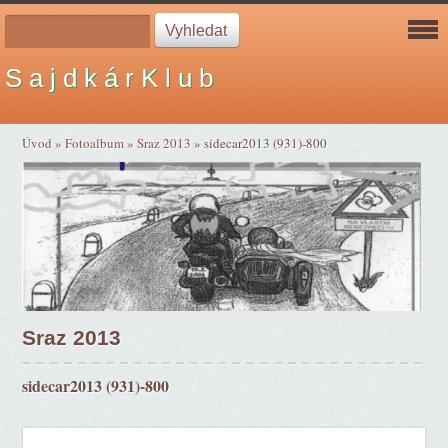
S a j d k á r K l u b
Úvod
»
Fotoalbum
»
Sraz 2013
»
sidecar2013 (931)-800
Sraz 2013
sidecar2013 (931)-800