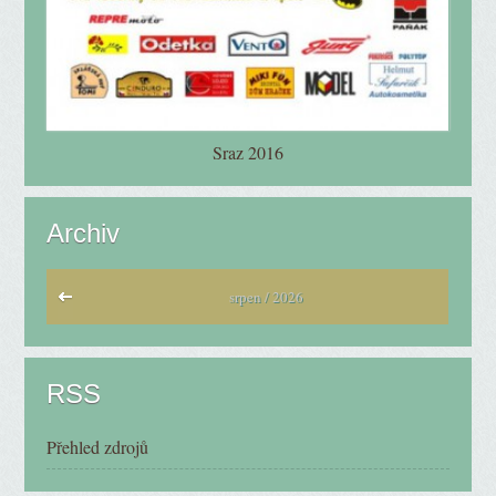
Sraz 2016
Archiv
srpen / 2026
RSS
Přehled zdrojů