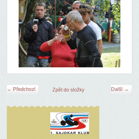
← Předchozí
Další →
Zpět do složky