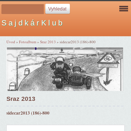
S a j d k á r K l u b
Úvod
»
Fotoalbum
»
Sraz 2013
»
sidecar2013 (186)-800
Sraz 2013
sidecar2013 (186)-800