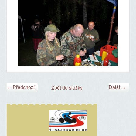
← Předchozí
Další →
Zpět do složky