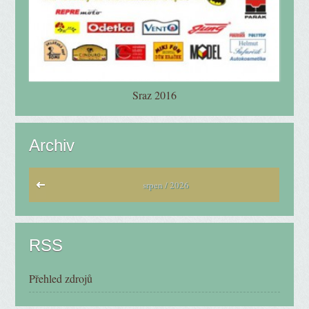
Sraz 2016
Archiv
srpen / 2026
RSS
Přehled zdrojů