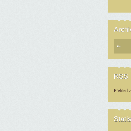
Archi
RSS
Přehled 
Statis