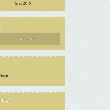
Sraz 2016
v
srpen / 2026
zdrojů
tiky