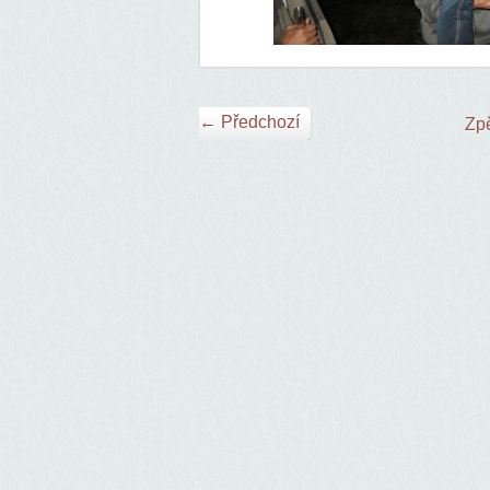
← Předchozí
Zpě