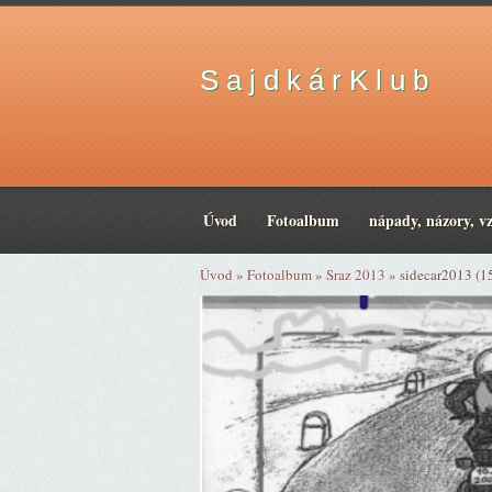
S a j d k á r K l u b
Úvod
Fotoalbum
nápady, názory, v
Úvod
»
Fotoalbum
»
Sraz 2013
»
sidecar2013 (1