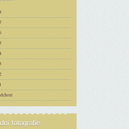
8
7
6
5
4
3
2
1
edchozí
dní fotografie