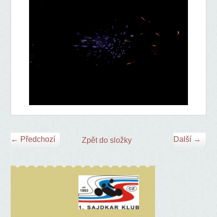
← Předchozí
Další →
Zpět do složky