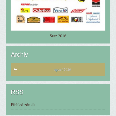
Sraz 2016
Archiv
srpen / 2026
RSS
Přehled zdrojů