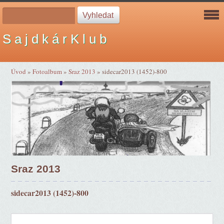
S a j d k á r K l u b
Úvod
»
Fotoalbum
»
Sraz 2013
»
sidecar2013 (1452)-800
Sraz 2013
sidecar2013 (1452)-800