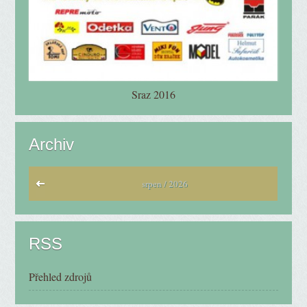
Sraz 2016
Archiv
srpen / 2026
RSS
Přehled zdrojů