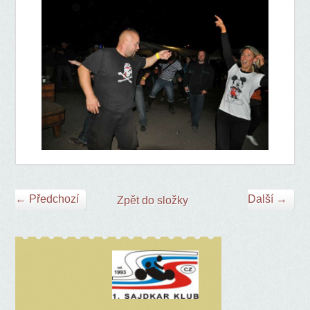
← Předchozí
Další →
Zpět do složky