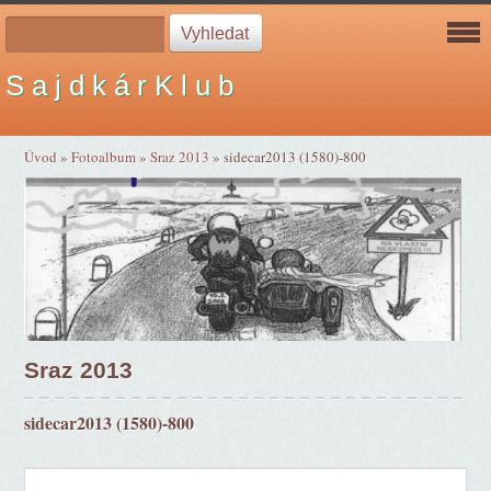
S a j d k á r K l u b
Úvod
»
Fotoalbum
»
Sraz 2013
»
sidecar2013 (1580)-800
Sraz 2013
sidecar2013 (1580)-800