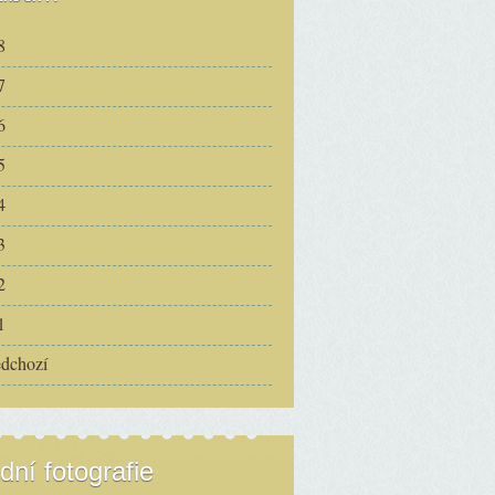
8
7
6
5
4
3
2
1
edchozí
dní fotografie