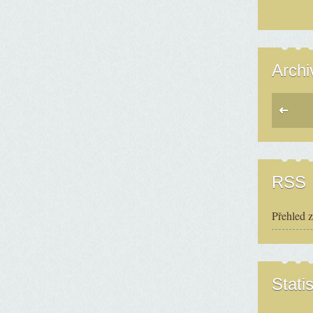
Archi
RSS
Přehled 
Statis