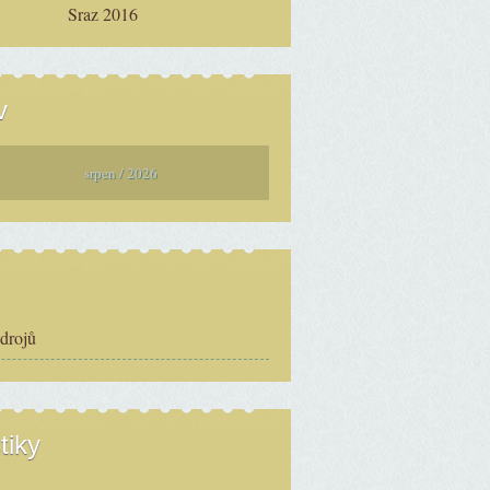
Sraz 2016
v
srpen / 2026
zdrojů
tiky