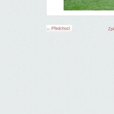
← Předchozí
Zpě