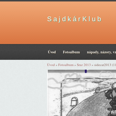
S a j d k á r K l u b
Úvod
Fotoalbum
nápady, názory, v
Úvod
»
Fotoalbum
»
Sraz 2013
»
sidecar2013 (1