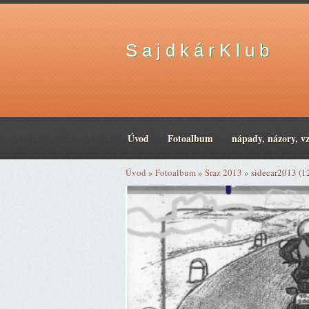
S a j d k á r K l u b
Úvod
Fotoalbum
nápady, názory, v
Úvod
»
Fotoalbum
»
Sraz 2013
»
sidecar2013 (1