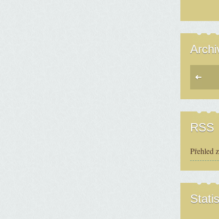
Archi
RSS
Přehled 
Statis