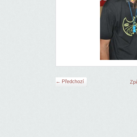
← Předchozí
Zpě