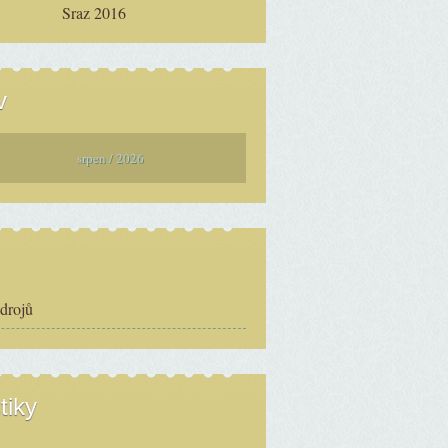
Sraz 2016
v
srpen / 2026
zdrojů
tiky