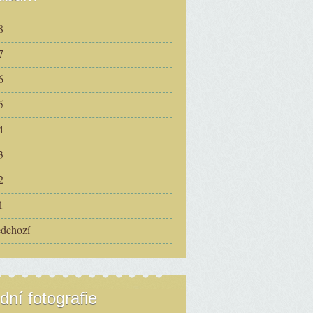
8
7
6
5
4
3
2
1
edchozí
dní fotografie