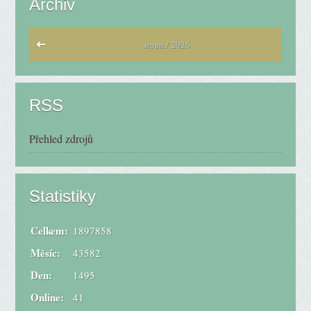
Archiv
srpen / 2026
RSS
Přehled zdrojů
Statistiky
Celkem:
1897858
Měsíc:
43582
Den:
1495
Online:
41