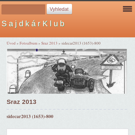
S a j d k á r K l u b
Úvod
»
Fotoalbum
»
Sraz 2013
»
sidecar2013 (1653)-800
Sraz 2013
sidecar2013 (1653)-800