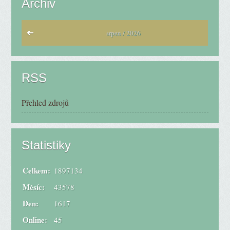
Archiv
srpen / 2026
RSS
Přehled zdrojů
Statistiky
Celkem:
1897134
Měsíc:
43578
Den:
1617
Online:
45