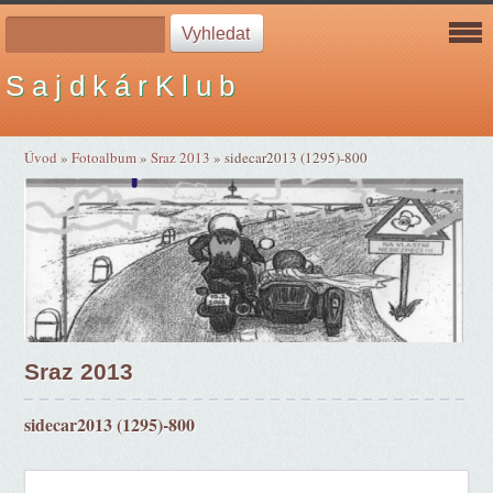
S a j d k á r K l u b
Úvod
»
Fotoalbum
»
Sraz 2013
»
sidecar2013 (1295)-800
Sraz 2013
sidecar2013 (1295)-800