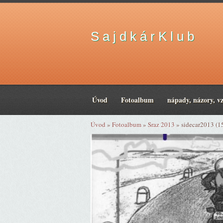
S a j d k á r K l u b
Úvod
Fotoalbum
nápady, názory, v
Úvod
»
Fotoalbum
»
Sraz 2013
»
sidecar2013 (1