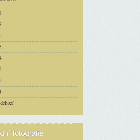
8
7
6
5
4
3
2
1
edchozí
dní fotografie