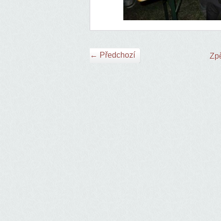
← Předchozí
Zpě