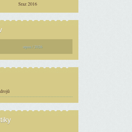
Sraz 2016
v
srpen / 2026
zdrojů
tiky