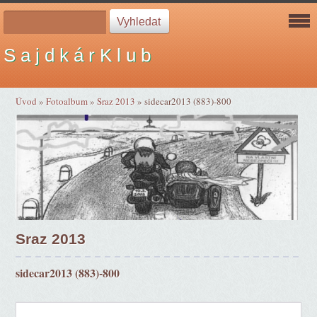
S a j d k á r K l u b
Úvod
»
Fotoalbum
»
Sraz 2013
»
sidecar2013 (883)-800
Sraz 2013
sidecar2013 (883)-800