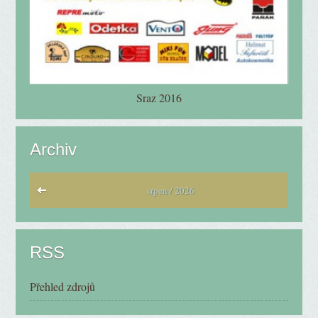
Sraz 2016
Archiv
srpen / 2026
RSS
Přehled zdrojů