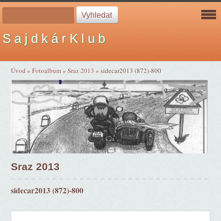
S a j d k á r K l u b
Úvod
»
Fotoalbum
»
Sraz 2013
»
sidecar2013 (872)-800
Sraz 2013
sidecar2013 (872)-800