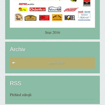
Sraz 2016
Archiv
srpen / 2026
RSS
Přehled zdrojů