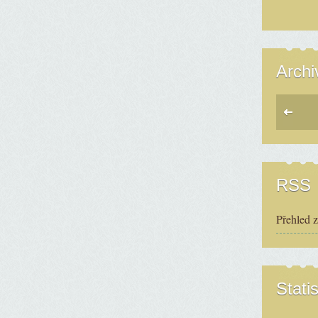
Archi
RSS
Přehled 
Statis