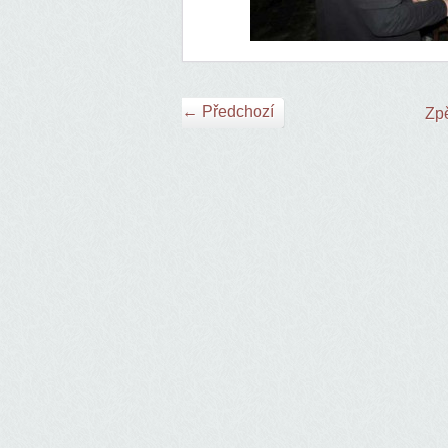
← Předchozí
Zpě