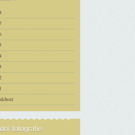
8
7
6
5
4
3
2
1
edchozí
dní fotografie