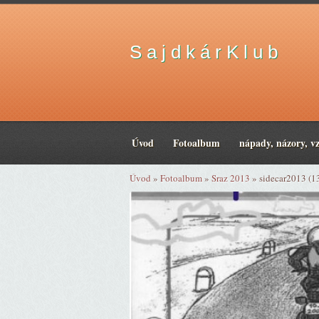
S a j d k á r K l u b
Úvod
Fotoalbum
nápady, názory, v
Úvod
»
Fotoalbum
»
Sraz 2013
»
sidecar2013 (1