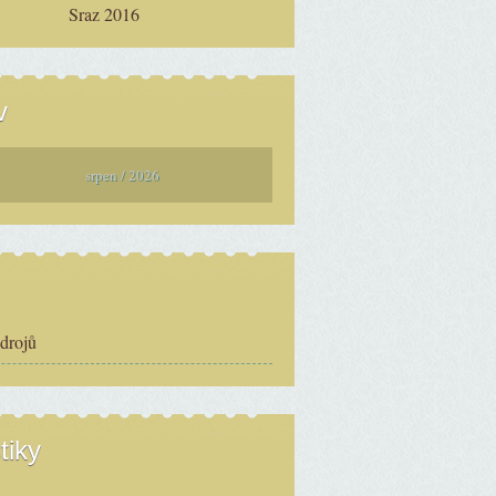
Sraz 2016
v
srpen / 2026
zdrojů
tiky