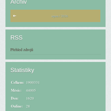
Archiv
srpen / 2026
RSS
Přehled zdrojů
Statistiky
Celkem:
1900331
Měsíc:
44005
Den:
1620
Online:
28