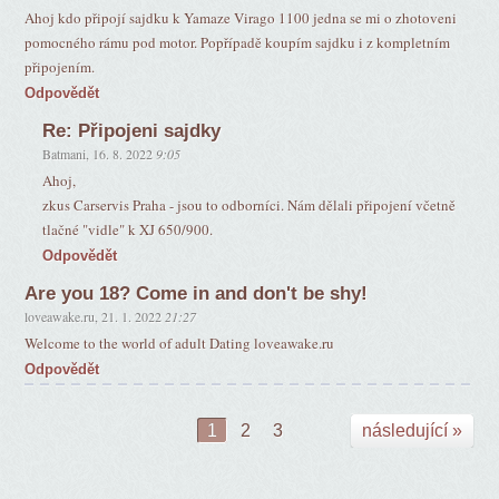
Ahoj kdo připojí sajdku k Yamaze Virago 1100 jedna se mi o zhotoveni
pomocného rámu pod motor. Popřípadě koupím sajdku i z kompletním
připojením.
Odpovědět
Re: Připojeni sajdky
Batmani
,
16. 8. 2022
9:05
Ahoj,
zkus Carservis Praha - jsou to odborníci. Nám dělali připojení včetně
tlačné "vidle" k XJ 650/900.
Odpovědět
Are you 18? Come in and don't be shy!
loveawake.ru
,
21. 1. 2022
21:27
Welcome to the world of adult Dating loveawake.ru
Odpovědět
1
2
3
následující »