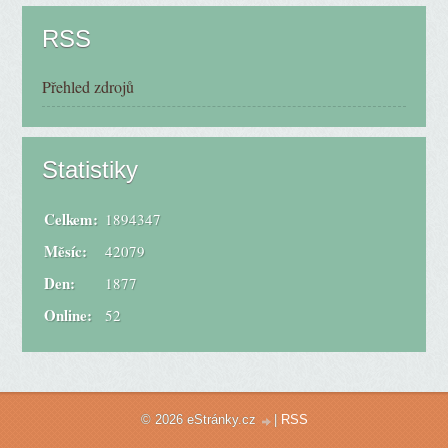
RSS
Přehled zdrojů
Statistiky
Celkem:
1894347
Měsíc:
42079
Den:
1877
Online:
52
© 2026 eStránky.cz
|
RSS