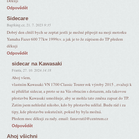
Děkuji
Odpovědět
Sidecare
Bagrking.cz
,
21. 7. 2023
9:35
Dobrý den chtěl bych se zeptat jestli je možné připojit na moji motorku
Yamaha Fazer 600 77kw 1999r.v. a jak je to že zápisem do TP předem
děkuji
Odpovědět
sidecar na Kawasaki
Franta
,
27. 10. 2024
14:18
Ahoj všem,
vlastním Kawasaki VN 1700 Classic Tourer rok výroby 2015 , zvažuji k
ní přidělat sidecar, a proto se na Vás obracím s dotazem, zda takovou
přestavbu Kawasaki umožňuje, aby se mohla tato změna zapsat do TP.
Zatím jsem nehledal nikoho, kdo by přestavbu udělal. Budu rád i za
tipy, kde přestavbu uskutečnit, pokud by byla možná.
Předem moc děkuji za rady. email: fanavratil@centrum.cz
Odpovědět
Ahoj všichni