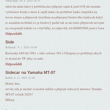
vlasta hegr
,
16. 6. 2024
16:35
zdravím mám takový problém,chci připojit sajdu k jawě 638 ale nemám
vyřešenou brzdu z moto k sajdě mám vše potřebné lanko stupačku na
levou stranu a přípravek tisícíhran na připojení brzdového lanka,ale když
to nasadím na hřídel co je brzdový pedál tak se mi tento přípravek nevejde
na osu,poradí někdo co s tím?díky za odpověd, tel.606803060 jsem z loun
Odpovědět
Side
Bohumil
,
9. 1. 2024
10:46
Kawasaki 440 ltd 1981 + side velorex 362 z Ukrajiny.co potřebuji abych
to dostal do TP. díky za radu
Odpovědět
Sidecar na Yamaha MT-07
Robin
,
8. 11. 2023
22:00
Dobrý den,
nevíte zda je možné si nechat udělat a připojit sidecar k motorce Yamaha
MT-07 ročník 2020?
Děkuji