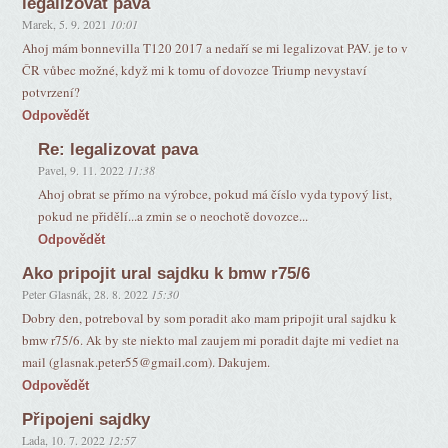
legalizovat pava
Marek
,
5. 9. 2021
10:01
Ahoj mám bonnevilla T120 2017 a nedaří se mi legalizovat PAV. je to v
ČR vůbec možné, když mi k tomu of dovozce Triump nevystaví
potvrzení?
Odpovědět
Re: legalizovat pava
Pavel
,
9. 11. 2022
11:38
Ahoj obrat se přímo na výrobce, pokud má číslo vyda typový list,
pokud ne přidělí...a zmin se o neochotě dovozce...
Odpovědět
Ako pripojit ural sajdku k bmw r75/6
Peter Glasnák
,
28. 8. 2022
15:30
Dobry den, potreboval by som poradit ako mam pripojit ural sajdku k
bmw r75/6. Ak by ste niekto mal zaujem mi poradit dajte mi vediet na
mail (glasnak.peter55@gmail.com). Dakujem.
Odpovědět
Připojeni sajdky
Lada
,
10. 7. 2022
12:57