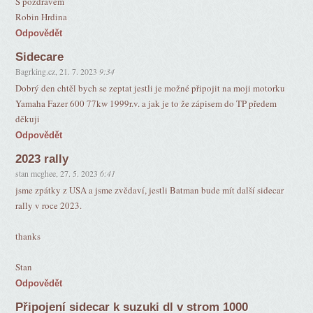
S pozdravem
Robin Hrdina
Odpovědět
Sidecare
Bagrking.cz
,
21. 7. 2023
9:34
Dobrý den chtěl bych se zeptat jestli je možné připojit na moji motorku
Yamaha Fazer 600 77kw 1999r.v. a jak je to že zápisem do TP předem
děkuji
Odpovědět
2023 rally
stan mcghee
,
27. 5. 2023
6:41
jsme zpátky z USA a jsme zvědaví, jestli Batman bude mít další sidecar
rally v roce 2023.
thanks
Stan
Odpovědět
Připojení sidecar k suzuki dl v strom 1000