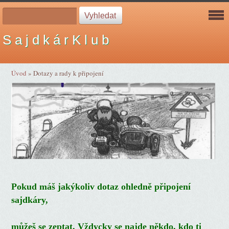
S a j d k á r K l u b
Úvod
»
Dotazy a rady k připojení
Pokud máš jakýkoliv dotaz ohledně připojení
sajdkáry,
můžeš se zeptat. Vždycky se najde někdo, kdo ti