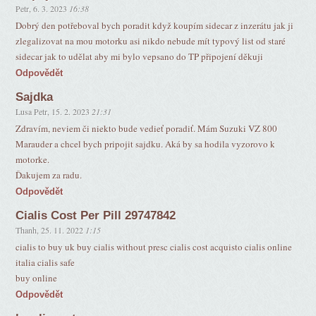
Petr
,
6. 3. 2023
16:38
Dobrý den potřeboval bych poradit když koupím sidecar z inzerátu jak ji
zlegalizovat na mou motorku asi nikdo nebude mít typový list od staré
sidecar jak to udělat aby mi bylo vepsano do TP připojení děkuji
Odpovědět
Sajdka
Lusa Petr
,
15. 2. 2023
21:31
Zdravím, neviem či niekto bude vedieť poradiť. Mám Suzuki VZ 800
Marauder a chcel bych pripojit sajdku. Aká by sa hodila vyzorovo k
motorke.
Ďakujem za radu.
Odpovědět
Cialis Cost Per Pill 29747842
Thanh
,
25. 11. 2022
1:15
cialis to buy uk buy cialis without presc cialis cost acquisto cialis online
italia cialis safe
buy online
Odpovědět