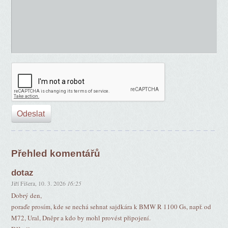
Přehled komentářů
dotaz
Jiří Fišera
,
10. 3. 2026
16:25
Dobrý den,
poraďe prosím, kde se nechá sehnat sajdkára k BMW R 1100 Gs, např. od
M72, Ural, Dněpr a kdo by mohl provést připojení.