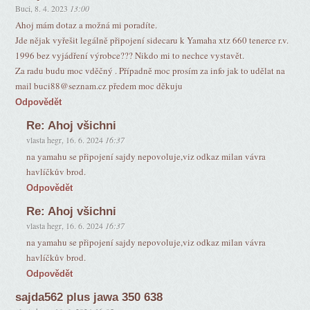
Buci
,
8. 4. 2023
13:00
Ahoj mám dotaz a možná mi poradíte.
Jde nějak vyřešit legálně připojení sidecaru k Yamaha xtz 660 tenerce r.v.
1996 bez vyjádření výrobce??? Nikdo mi to nechce vystavět.
Za radu budu moc vděčný . Případně moc prosím za info jak to udělat na
mail buci88@seznam.cz předem moc děkuju
Odpovědět
Re: Ahoj všichni
vlasta hegr
,
16. 6. 2024
16:37
na yamahu se připojení sajdy nepovoluje,viz odkaz milan vávra
havlíčkův brod.
Odpovědět
Re: Ahoj všichni
vlasta hegr
,
16. 6. 2024
16:37
na yamahu se připojení sajdy nepovoluje,viz odkaz milan vávra
havlíčkův brod.
Odpovědět
sajda562 plus jawa 350 638