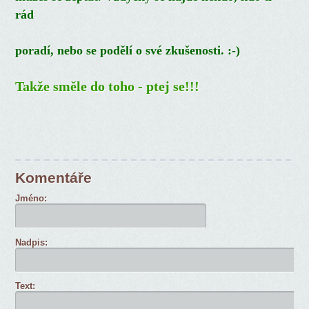
rád
poradí, nebo se podělí o své zkušenosti. :-)
Takže směle do toho - ptej se!!!
Komentáře
Jméno:
Nadpis:
Text: