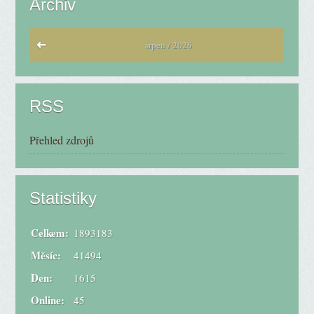
Archiv
srpen / 2026
RSS
Přehled zdrojů
Statistiky
Celkem:
1893183
Měsíc:
41494
Den:
1615
Online:
45