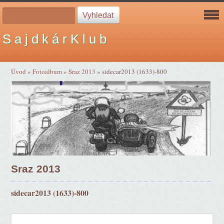
S a j d k á r K l u b
Úvod
»
Fotoalbum
»
Sraz 2013
»
sidecar2013 (1633)-800
Sraz 2013
sidecar2013 (1633)-800