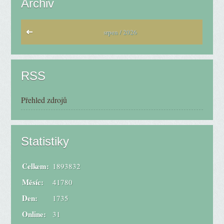
Archiv
srpen / 2026
RSS
Přehled zdrojů
Statistiky
Celkem:
1893832
Měsíc:
41780
Den:
1735
Online:
31