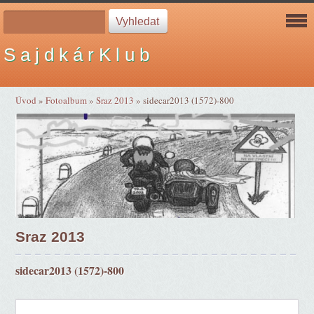
S a j d k á r K l u b
Úvod
»
Fotoalbum
»
Sraz 2013
»
sidecar2013 (1572)-800
Sraz 2013
sidecar2013 (1572)-800