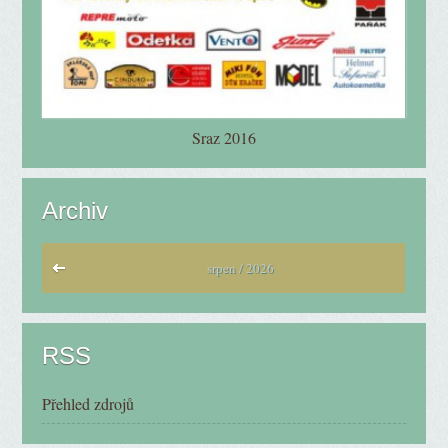
Sraz 2016
Archiv
srpen / 2026
RSS
Přehled zdrojů