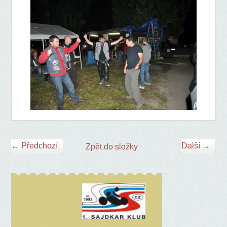
← Předchozí
Další →
Zpět do složky