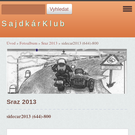
S a j d k á r K l u b
Úvod
»
Fotoalbum
»
Sraz 2013
»
sidecar2013 (644)-800
Sraz 2013
sidecar2013 (644)-800