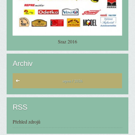
Sraz 2016
Archiv
srpen / 2026
RSS
Přehled zdrojů