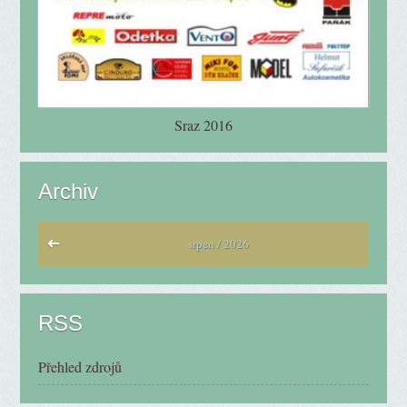
Sraz 2016
Archiv
srpen / 2026
RSS
Přehled zdrojů