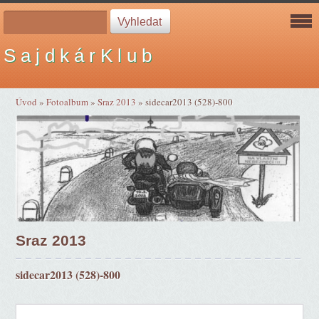
S a j d k á r K l u b
Úvod
»
Fotoalbum
»
Sraz 2013
»
sidecar2013 (528)-800
Sraz 2013
sidecar2013 (528)-800