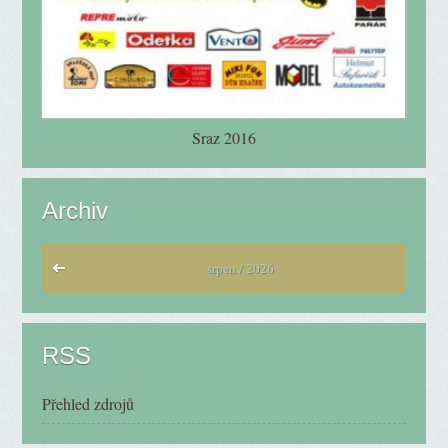
Sraz 2016
Archiv
srpen / 2026
RSS
Přehled zdrojů