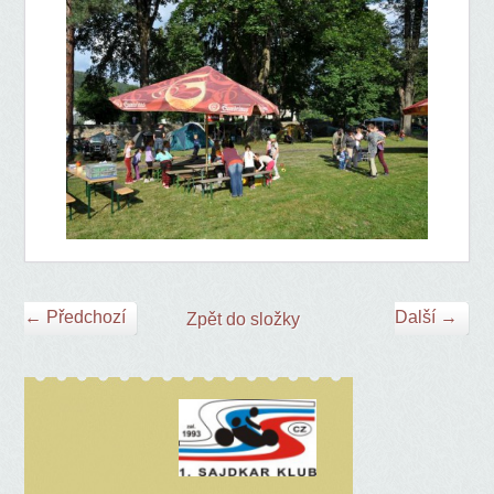
← Předchozí
Další →
Zpět do složky