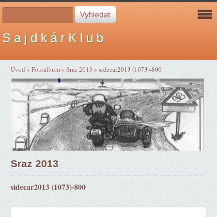
S a j d k á r K l u b
Úvod
»
Fotoalbum
»
Sraz 2013
»
sidecar2013 (1073)-800
Sraz 2013
sidecar2013 (1073)-800